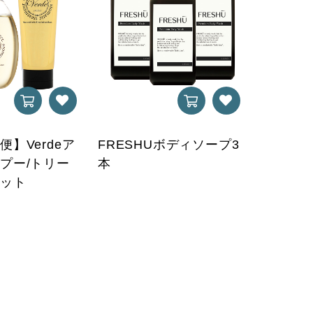
】Verdeア
FRESHUボディソープ3
プー/トリー
本
セット