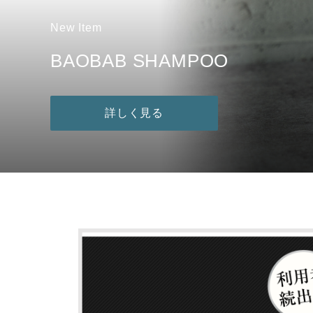
New Item
Popular Item
Popular Item
Popular Item
BAOBAB SHAMPOO
All Items
Aromatic Shampoo&Treatment
Verde Series
BOSTON supplement
詳しく見る
詳しく見る
詳しく見る
詳しく見る
詳しく見る