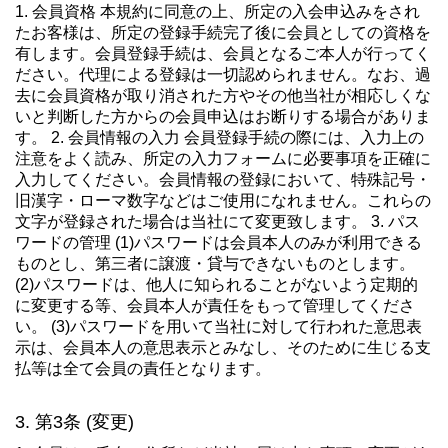
1. 会員資格 本規約に同意の上、所定の入会申込みをされ
たお客様は、所定の登録手続完了後に会員としての資格を
有します。会員登録手続は、会員となるご本人が行ってく
ださい。代理による登録は一切認められません。なお、過
去に会員資格が取り消された方やその他当社が相応しくな
いと判断した方からの会員申込はお断りする場合がありま
す。 2. 会員情報の入力 会員登録手続の際には、入力上の
注意をよく読み、所定の入力フォームに必要事項を正確に
入力してください。会員情報の登録において、特殊記号・
旧漢字・ローマ数字などはご使用になれません。これらの
文字が登録された場合は当社にて変更致します。 3. パス
ワードの管理 (1)パスワードは会員本人のみが利用できる
ものとし、第三者に譲渡・貸与できないものとします。
(2)パスワードは、他人に知られることがないよう定期的
に変更する等、会員本人が責任をもって管理してくださ
い。 (3)パスワードを用いて当社に対して行われた意思表
示は、会員本人の意思表示とみなし、そのために生じる支
払等は全て会員の責任となります。
第3条 (変更)