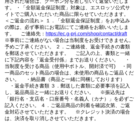
用された場合は、クーポン分を差し引いて返金いたしま
す。 ・「全額返金保証制度」対象は、エスロッソ公式サ
イトでご購入いただいた商品に限らせていただきます。
＜ご返金の流れ＞ １．「全額返金保証制度」をお申込み
の際は、必ず事前にお電話にてご連絡をお願いいたしま
す。 ご連絡先：
https://ec.g-prj.com/shop/contact/draft
※事前にご連絡がない場合は当制度をお受けできません。
予めご了承ください。 ２．ご連絡後、返金手続きの書類
を郵送させていただきます。 ご記入の上、書類と一緒
に下記内容を「返金受付係」までお送りください。 ・
当制度を受ける商品（使用中ボトル、開封済で可) ・同
一商品のセット商品の場合は、未使用の商品もご返品くだ
さい。 ・納品書（商品と一緒に同梱しております）
・返金手続き書類 ３．郵送した書類に必要事項を記入
し、返品商品と一緒にお送りください。 ※振込先は
「銀行名・支店名・口座番号・名義人（カナ）」を必ずご
記入ください。 ４．ご返品商品の到着を確認次第、ご返
金対応させていただきます。 ※クレジット決済の場合
は、決済を取り消しさせていただきます。