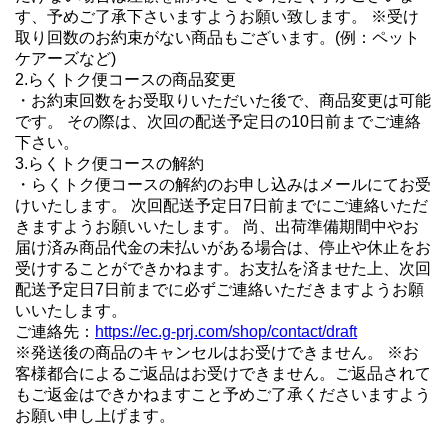
す、予めご了承下さいますようお願い致します。 ※受け
取り回数のお約束がない商品もございます。(例：ペット
ケアーズなど)
2.らくトク便コースの商品変更
・お約束回数をお受取りいただいた後で、商品変更は可能
です。 その際は、次回の配送予定日の10日前までご連絡
下さい。
3.らくトク便コースの解約
・らくトク便コースの解約のお申し込みはメールにてお受
けいたします。 次回配送予定日7日前までにご連絡いただ
きますようお願いいたします。 尚、出荷準備期間中やお
届け済み商品代金の未払いがある場合は、停止や休止をお
受けすることができかねます。お支払を済ませた上、次回
配送予定日7日前までに必ずご連絡いただきますようお願
いいたします。
ご連絡先：
https://ec.g-prj.com/shop/contact/draft
※発送後の商品のキャンセルはお受けできません。 ※お
客様都合によるご返品はお受けできません。ご返品されて
もご返金はできかねますこと予めご了承くださいますよう
お願い申し上げます。