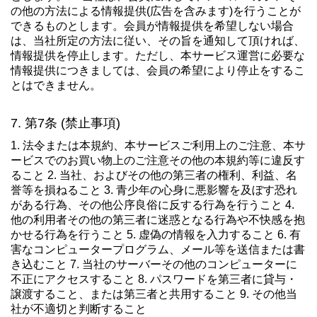
の他の方法による情報提供(広告を含みます)を行うことが
できるものとします。会員が情報提供を希望しない場合
は、当社所定の方法に従い、その旨を通知して頂ければ、
情報提供を停止します。ただし、本サービス運営に必要な
情報提供につきましては、会員の希望により停止をするこ
とはできません。
第7条 (禁止事項)
1. 法令または本規約、本サービスご利用上のご注意、本サ
ービスでのお買い物上のご注意その他の本規約等に違反す
ること 2. 当社、およびその他の第三者の権利、利益、名
誉等を損ねること 3. 青少年の心身に悪影響を及ぼす恐れ
がある行為、その他公序良俗に反する行為を行うこと 4.
他の利用者その他の第三者に迷惑となる行為や不快感を抱
かせる行為を行うこと 5. 虚偽の情報を入力すること 6. 有
害なコンピュータープログラム、メール等を送信または書
き込むこと 7. 当社のサーバーその他のコンピューターに
不正にアクセスすること 8. パスワードを第三者に貸与・
譲渡すること、または第三者と共用すること 9. その他当
社が不適切と判断すること