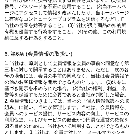
り当社が被った損害を賠償する責任を負います。 (1)会員
番号、パスワードを不正に使用すること。 (2)当ホームペ
ージにアクセスして情報を改ざんしたり、当ホームページ
に有害なコンピュータープログラムを送信するなどして、
当社の営業を妨害すること。 (3)当社が扱う商品の知的所
有権を侵害する行為をすること。 (4)その他、この利用規
約に反する行為をすること。
第6条 (会員情報の取扱い)
1. 当社は、原則として会員情報を会員の事前の同意なく第
三者に対して開示することはありません。ただし、次の各
号の場合には、会員の事前の同意なく、当社は会員情報そ
の他のお客様情報を開示できるものとします。 (1)法令に
基づき開示を求められた場合。 (2)当社の権利、利益、名
誉等を保護するために必要であると当社が判断した場合。
2. 会員情報につきましては、当社の「個人情報保護への取
組み」に従い、当社が管理します。当社は、会員情報を、
会員へのサービス提供、サービス内容の向上、サービスの
利用促進、およびサービスの健全かつ円滑な運営の確保を
図る目的のために、当社おいて利用することができるもの
とします。 3. 当社は、会員に対して、メールマガジンそ